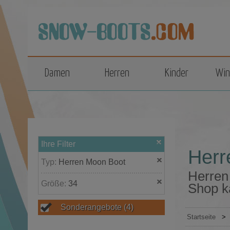
top
Damen
Herren
Kinder
Win
Ihre Filter
Herr
Typ:
Herren Moon Boot
Herren
Größe:
34
Shop k
Sonderangebote
(4)
Startseite
>