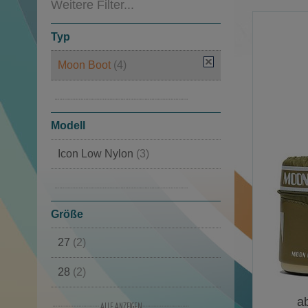
Weitere Filter...
Typ
Moon Boot
(4)
Schneestiefel
(4)
Modell
Icon Low Nylon
(3)
Icon Nylon Boot
(1)
Größe
27
(2)
28
(2)
a
29
(2)