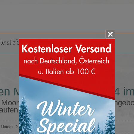
terstiefel
Zubehör
Marken
en Moon Boot Größe 34 i
 Moon Boot Größe 34 im Sonderangebo
aufen
Herren
>
Moon Boot