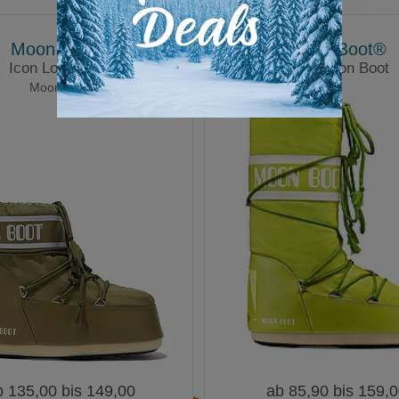
Moon Boot®
Moon Boot®
Icon Low Nylon
Icon Nylon Boot
Moon Boot
Moonboots
b 135,00 bis 149,00
ab 85,90 bis 159,