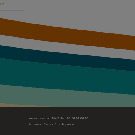
ar
snow-boots.com
MWSt.Nr. IT01391430210
© Internet Service ™ -
Impressum