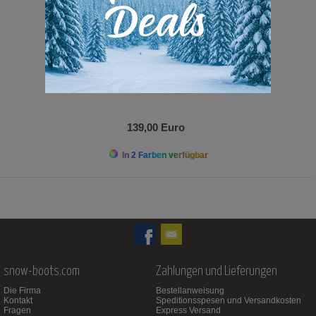
139,00 Euro
In 2 Farben verfügbar
snow-boots.com
Zahlungen und Lieferungen
Die Firma
Bestellanweisung
Kontakt
Speditionsspesen und Versandkosten
Fragen
Express Versand