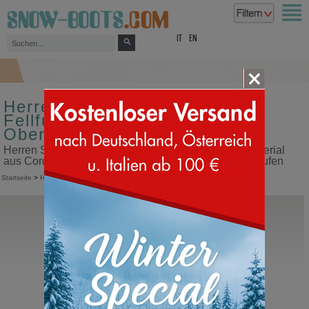
top
IT
EN
Herren Schneestiefel mit
Fellfutter Größe 44
Obermaterial aus Cordura
Herren Schneestiefel mit Fellfutter Größe 44 Obermaterial
aus Cordura in unserem Snow Boots Online Shop kaufen
Startseite
>
Herren
>
Schneestiefel
>
Mit Fellfutter
Sorel
1964 Pac Nylon
Kanada Schneestiefel