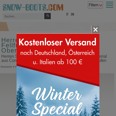
top
IT
EN
Herren Schneestiefel mit
Fellfutter Größe 45
Obermaterial aus Cordura
Herren Schneestiefel mit Fellfutter Größe 45 Obermaterial
aus Cordura in unserem Snow Boots Online Shop kaufen
Startseite
>
Herren
>
Schneestiefel
>
Mit Fellfutter
Sorel
1964 Pac Nylon
Kanada Schneestiefel