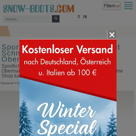
top
IT
EN
Sportliche Damen Sneakers mit
Schnürung Größe 43
Obermaterial aus Fohlen
Sportliche Damen Sneakers mit Schnürung Größe 43
Obermaterial aus Fohlen in unserem Snow Boots Online
Shop kaufen
Startseite
>
Damen
>
Sneakers
>
Sportliche Schnürschuhe
BnG Real Shoes
La Yeti
Fohlen Schneestiefel