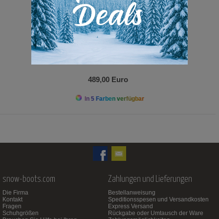
489,00 Euro
In 5 Farben verfügbar
snow-boots.com
Zahlungen und Lieferungen
Die Firma
Bestellanweisung
Kontakt
Speditionsspesen und Versandkosten
Fragen
Express Versand
Schuhgrößen
Rückgabe oder Umtausch der Ware