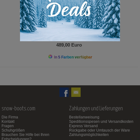
489,00 Euro
In 5 Farben verfügbar
snow-boots.com
Zahlungen und Lieferungen
Die Firma
Bestellanweisung
Kontakt
Speditionsspesen und Versandkosten
Fragen
Express Versand
Schuhgrößen
Rückgabe oder Umtausch der Ware
Brauchen Sie Hilfe bei Ihren
Zahlungsmöglichkeiten
Entscheidungen?