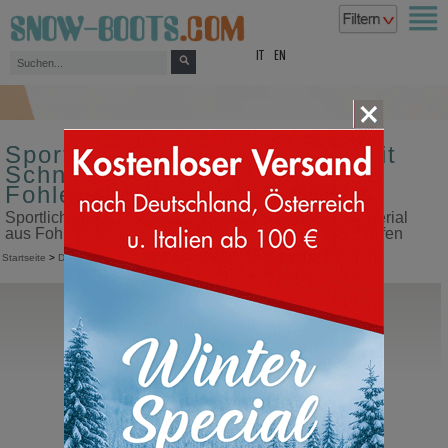
top
IT
EN
Sportliche Damen Sneakers mit
Schnürung Obermaterial aus
Fohlen
Sportliche Damen Sneakers mit Schnürung Obermaterial
aus Fohlen in unserem Snow Boots Online Shop kaufen
Startseite
>
Damen
>
Sneakers
>
Sportliche Schnürschuhe
BnG Real Shoes
La Yeti
Fohlen Schneestiefel