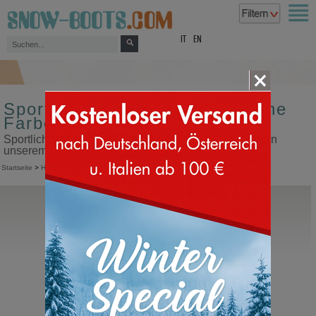
top
IT
EN
Sportliche Herren Schnürschuhe
Farbe dunkelbraun
Sportliche Herren Schnürschuhe Farbe dunkelbraun in
unserem Snow Boots Online Shop kaufen
Startseite
>
Herren
>
Sportliche Schuhe
>
Mit Schnürung
Fracap
M120 Agnello Vintage M
Herrenschuhe halbhoch mit Schnürung