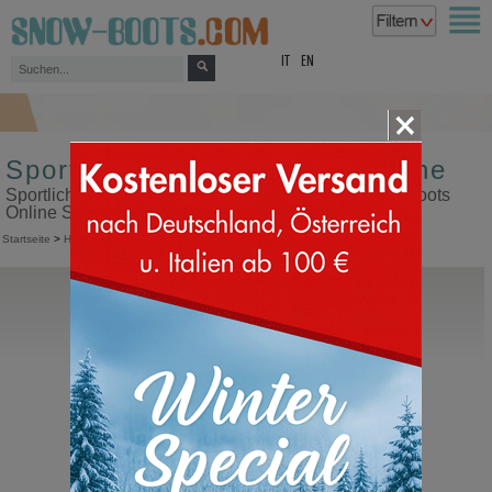
top
IT
EN
Sportliche Herren Schnürschuhe
Sportliche Herren Schnürschuhe in unserem Snow Boots
Online Shop kaufen
Startseite
>
Herren
>
Sportliche Schuhe
>
Mit Schnürung
Monpiz
Groste
Leder Schneeschuhe