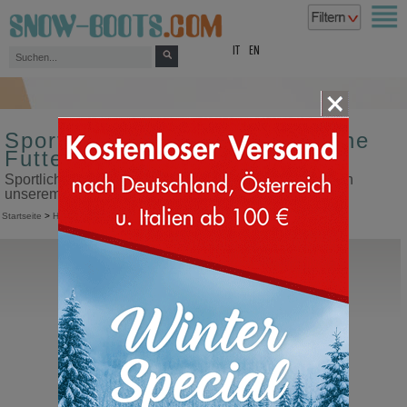
top
IT
EN
Sportliche Herren Schnürschuhe
Futter aus Goretex
Sportliche Herren Schnürschuhe Futter aus Goretex in
unserem Snow Boots Online Shop kaufen
Startseite
>
Herren
>
Sportliche Schuhe
>
Mit Schnürung
Timberland
Winsor Park GTX Chukka
Herrenschuhe halbhoch mit Schnürung