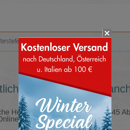
terstiefel
Zubehör
Marken
tliche Herrenschuhe Panch
iche Herrenschuhe Panchic Größe 45 A
Online Shop kaufen