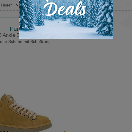
Herren
>
Sportliche Schuhe
>
Panchic
Panchic
3 Ankle Boot Montone
ohe Schuhe mit Schnürung