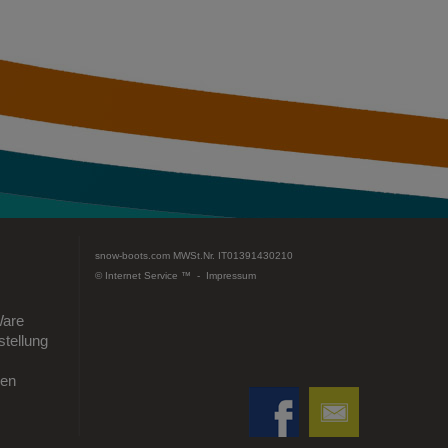
snow-boots.com
MWSt.Nr. IT01391430210
© Internet Service ™ -
Impressum
Ware
tellung
gen