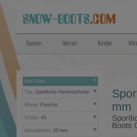
top
Damen
Herren
Kinder
Win
Ihre Filter
Spor
Typ:
Sportliche Herrenschuhe
mm
Marke:
Panchic
Sportl
Größe:
45
Boots 
Absatzhöhe:
20 mm