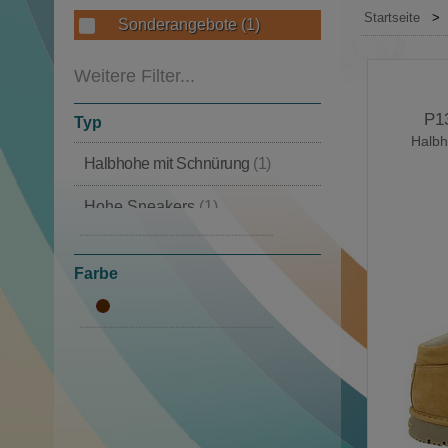
Startseite
>
Sonderangebote
(1)
Weitere Filter...
P1
Typ
Halbh
Halbhohe mit Schnürung
(1)
Hohe Sneakers
(1)
Mit Schnürung
(1)
Farbe