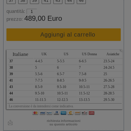
37
38
39
41
43
44
46
quantità:
489,00 Euro
prezzo:
Aggiungi al carrello
x
Italiane
UK
US
US Donna
Asiatiche
37
4-4.5
5-5.5
6-6.5
23.5-24
38
5
6
7
24-24.5
39
5.5-6
6.5-7
7.5-8
25
41
7-7.5
8-8.5
9-9.5
26-26.5
43
8.5-9
9.5-10
10.5-11
27.5-28
44
9.5-10
10.5-11
11.5-12
28-28.5
46
11-11.5
12-12.5
13-13.5
29.5-30
La conversione è da intendersi come indicativa.
richiesta informazioni
su questo articolo