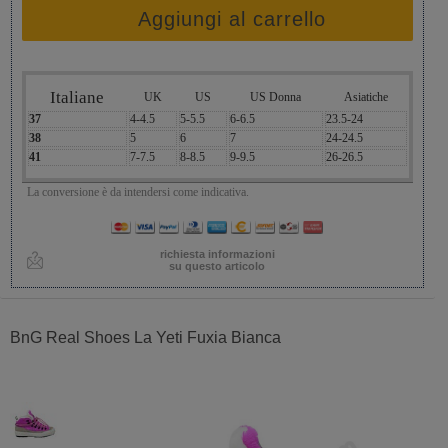
Aggiungi al carrello
Italiane
UK
US
US Donna
Asiatiche
37
4-4.5
5-5.5
6-6.5
23.5-24
38
5
6
7
24-24.5
41
7-7.5
8-8.5
9-9.5
26-26.5
La conversione è da intendersi come indicativa.
richiesta informazioni
su questo articolo
BnG Real Shoes La Yeti Fuxia Bianca