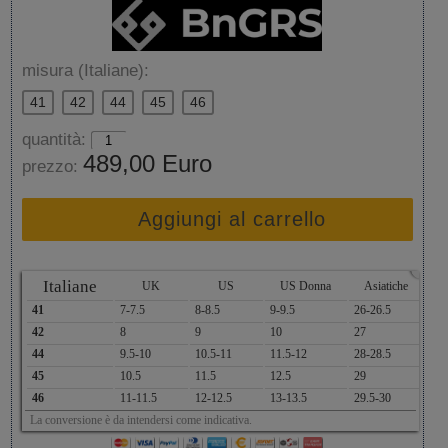
misura (Italiane):
41
42
44
45
46
quantità:
489,00 Euro
prezzo:
Aggiungi al carrello
x
Italiane
UK
US
US Donna
Asiatiche
41
7-7.5
8-8.5
9-9.5
26-26.5
42
8
9
10
27
44
9.5-10
10.5-11
11.5-12
28-28.5
45
10.5
11.5
12.5
29
46
11-11.5
12-12.5
13-13.5
29.5-30
La conversione è da intendersi come indicativa.