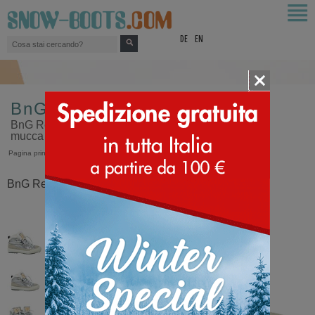
top
DE
EN
BnG Real Shoes La Yeti
BnG Real Shoes la Yeti, realizzate in vero pelo di
mucca
Pagina principale
>
BnG Real Shoes
>
La Yeti
BnG Real Shoes La Yeti Brillante Argento