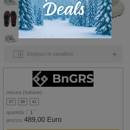
Doposci in cavallino
misura (Italiane):
37
38
41
quantità:
489,00 Euro
prezzo: