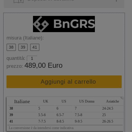
misura (Italiane):
38
39
41
quantità:
489,00 Euro
prezzo:
Aggiungi al carrello
x
Italiane
UK
US
US Donna
Asiatiche
38
5
6
7
24-24.5
39
5.5-6
6.5-7
7.5-8
25
41
7-7.5
8-8.5
9-9.5
26-26.5
La conversione è da intendersi come indicativa.