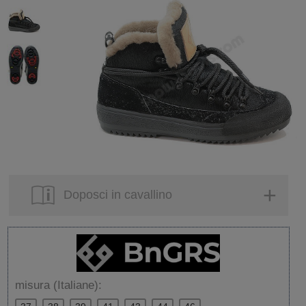
Doposci in cavallino
misura (Italiane):