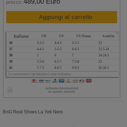
489,00 Euro
prezzo:
Aggiungi al carrello
x
Italiane
UK
US
US Donna
Asiatiche
36
3-3.5
4-4.5
5-5.5
23
37
4-4.5
5-5.5
6-6.5
23.5-24
38
5
6
7
24-24.5
39
5.5-6
6.5-7
7.5-8
25
41
7-7.5
8-8.5
9-9.5
26-26.5
La conversione è da intendersi come indicativa.
richiesta informazioni
su questo articolo
BnG Real Shoes La Yeti Nero