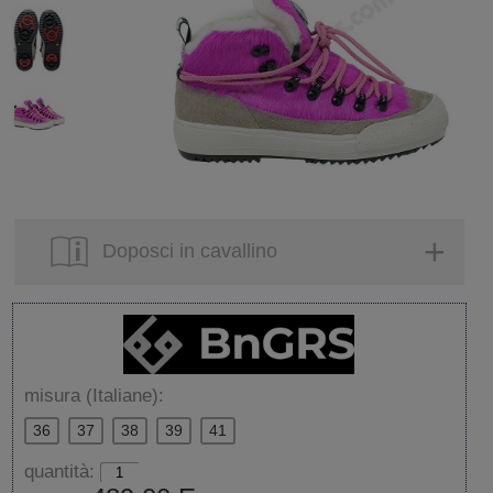
Doposci in cavallino
misura (Italiane):
36
37
38
39
41
quantità: