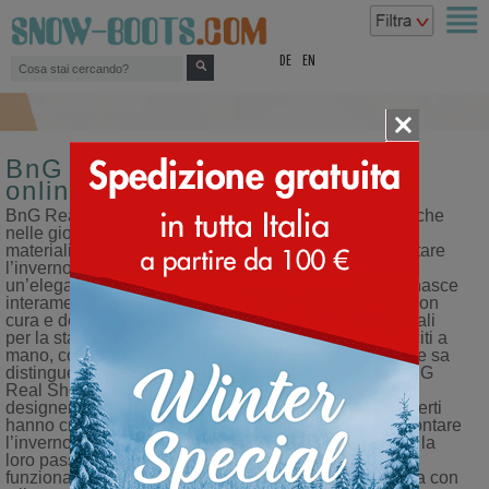
top
DE
EN
BnG Real Shoes - Doposci -
online shop
BnG Real Shoes: le scarpe che svelano il tuo stile anche
nelle giornate più fredde. Con un design distintivo e
materiali resistenti, le BnGRS sono perfette per affrontare
l’inverno con carattere, unendo comfort, calore e
un’eleganza versatile per ogni occasione. Ogni paio nasce
interamente in Italia grazie all’abilità di artigiani che, con
cura e dedizione, selezionano materiali di qualità, ideali
per la stagione invernale. I dettagli sono colorati e cuciti a
mano, conferendo alle calzature un design iconico che sa
distinguersi anche nelle giornate più gelide. Dietro BnG
Real Shoes ci sono Genny ed Emanuele, coppia di
designer e imprenditori, che insieme a un team di esperti
hanno creato una collezione dedicata a chi vuole affrontare
l’inverno con stile. Una linea di scarpe che rispecchia la
loro passione per la qualità e il desiderio di unire
funzionalità e moda in un accessorio che accompagna con