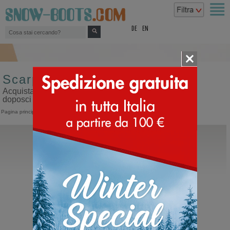
top
DE
EN
Scarpe da uomo
Acquista scarpe da uomo sul nostro sito dedicato ai
doposci
Pagina principale
>
Uomo
Panchic
Polacco Uomo P01 Pelo
Polacco con lacci da uomo sportivo