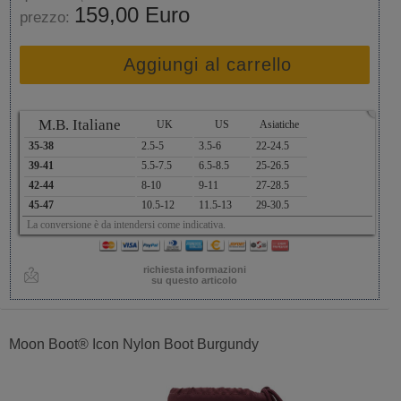
159,00 Euro
prezzo:
Aggiungi al carrello
x
M.B. Italiane
UK
US
Asiatiche
35-38
2.5-5
3.5-6
22-24.5
39-41
5.5-7.5
6.5-8.5
25-26.5
42-44
8-10
9-11
27-28.5
45-47
10.5-12
11.5-13
29-30.5
La conversione è da intendersi come indicativa.
richiesta informazioni
su questo articolo
Moon Boot® Icon Nylon Boot Burgundy