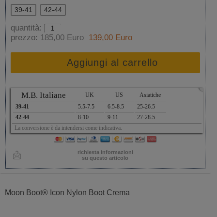
39-41
42-44
quantità:
prezzo:
185,00 Euro
139,00 Euro
Aggiungi al carrello
x
M.B. Italiane
UK
US
Asiatiche
39-41
5.5-7.5
6.5-8.5
25-26.5
42-44
8-10
9-11
27-28.5
La conversione è da intendersi come indicativa.
richiesta informazioni
su questo articolo
Moon Boot® Icon Nylon Boot Crema