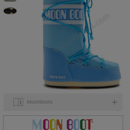
Moonboots