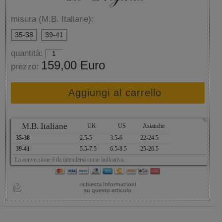
misura (M.B. Italiane):
35-38
39-41
quantità:
159,00 Euro
prezzo:
Aggiungi al carrello
x
M.B. Italiane
UK
US
Asiatiche
35-38
2.5-5
3.5-6
22-24.5
39-41
5.5-7.5
6.5-8.5
25-26.5
La conversione è da intendersi come indicativa.
richiesta informazioni
su questo articolo