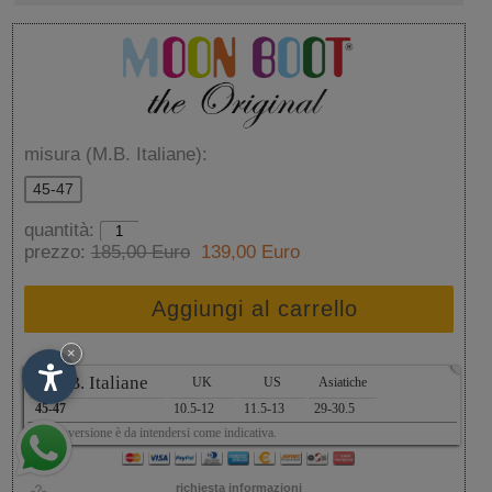
misura (M.B. Italiane):
45-47
quantità:
prezzo:
185,00 Euro
139,00 Euro
Aggiungi al carrello
×
x
M.B. Italiane
UK
US
Asiatiche
45-47
10.5-12
11.5-13
29-30.5
La conversione è da intendersi come indicativa.
richiesta informazioni