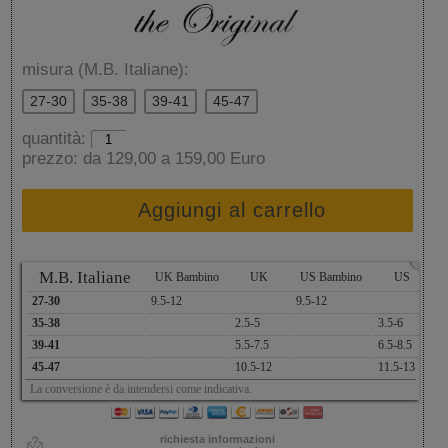
misura (M.B. Italiane):
27-30
35-38
39-41
45-47
quantità:
prezzo:
da 129,00 a 159,00 Euro
Aggiungi al carrello
x
M.B. Italiane
UK Bambino
UK
US Bambino
US
A
27-30
9.5-12
9.5-12
1
35-38
2.5-5
3.5-6
2
39-41
5.5-7.5
6.5-8.5
2
45-47
10.5-12
11.5-13
2
La conversione è da intendersi come indicativa.
richiesta informazioni