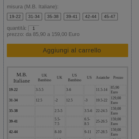
misura (M.B. Italiane):
19-22
31-34
35-38
39-41
42-44
45-47
quantità:
prezzo:
da 85,90 a 159,00 Euro
Aggiungi al carrello
M.B.
UK
US
UK
US
Asiatiche
Prezzo
Italiane
Bambino
Bambino
85,90
19-22
3-5.5
3-6
11.5-14
Euro
129,00
31-34
12.5
-2
12.5
-3
19.5-22
Euro
159,00
35-38
2.5-5
3.5-6
22-24.5
Euro
5.5-
6.5-
159,00
39-41
25-26.5
7.5
8.5
Euro
159,00
42-44
8-10
9-11
27-28.5
Euro