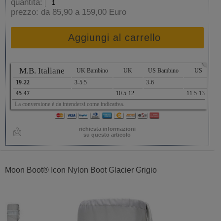
quantità:
prezzo:
da 85,90 a 159,00 Euro
Aggiungi al carrello
x
M.B. Italiane
UK Bambino
UK
US Bambino
US
A
19-22
3-5.5
3-6
1
45-47
10.5-12
11.5-13
2
La conversione è da intendersi come indicativa.
richiesta informazioni
su questo articolo
Moon Boot® Icon Nylon Boot Glacier Grigio