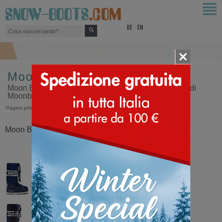
top
DE
EN
Moon Boot Icon Nylon Boot
Moon Boot ® Icon Nylon Stivale originale. La scelta di
Moonboot più vasta del mondo!
Pagina principale
>
Moon Boot®
>
Icon Nylon Boot
Moon Boot® Icon Nylon Boot Blu scuro