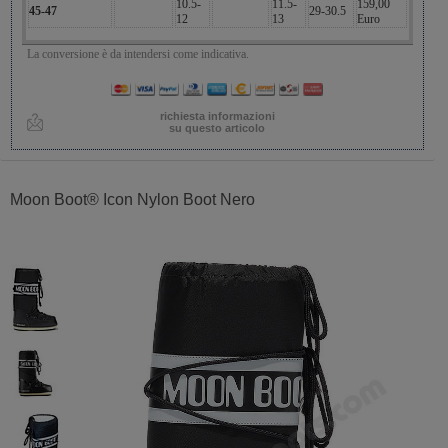
10.5-
11.5-
159,00
45-47
29-30.5
12
13
Euro
La conversione è da intendersi come indicativa.
richiesta informazioni
su questo articolo
Moon Boot® Icon Nylon Boot Nero