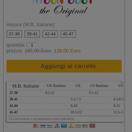
misura (M.B. Italiane):
27-30
39-41
42-44
45-47
quantità:
prezzo:
185,00 Euro
139,00 Euro
Aggiungi al carrello
x
M.B. Italiane
UK Bambino
UK
US Bambino
US
27-30
9.5-12
9.5-12
39-41
5.5-7.5
6.5-8.5
42-44
8-10
9-11
45-47
10.5-12
11.5-13
La conversione è da intendersi come indicativa.