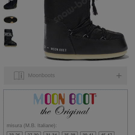
Moonboots
misura (M.B. Italiane):