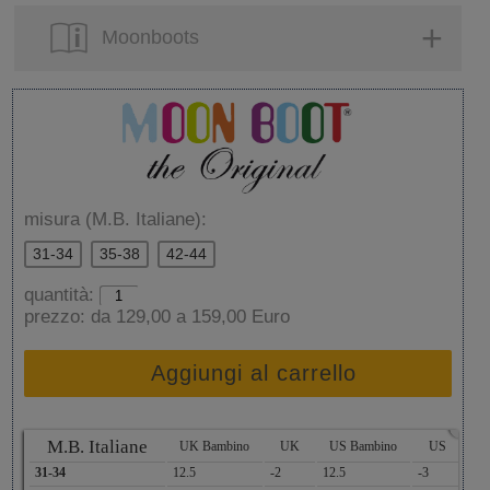
Moonboots
misura (M.B. Italiane):
31-34
35-38
42-44
quantità:
prezzo:
da 129,00 a 159,00 Euro
Aggiungi al carrello
x
M.B. Italiane
UK Bambino
UK
US Bambino
US
As
31-34
12.5
-2
12.5
-3
19.