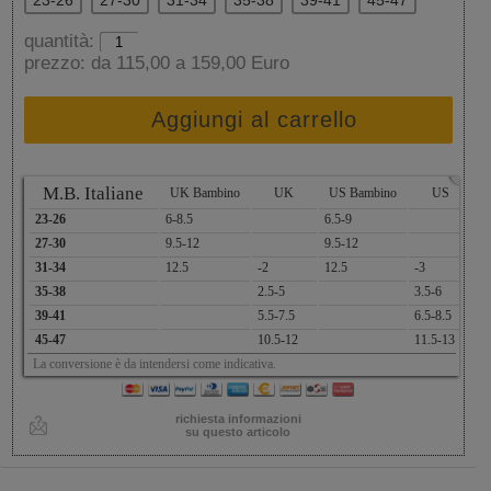
23-26
27-30
31-34
35-38
39-41
45-47
quantità:
prezzo:
da 115,00 a 159,00 Euro
Aggiungi al carrello
x
M.B. Italiane
UK Bambino
UK
US Bambino
US
A
23-26
6-8.5
6.5-9
1
27-30
9.5-12
9.5-12
1
31-34
12.5
-2
12.5
-3
1
35-38
2.5-5
3.5-6
2
39-41
5.5-7.5
6.5-8.5
2
45-47
10.5-12
11.5-13
2
La conversione è da intendersi come indicativa.
richiesta informazioni
su questo articolo