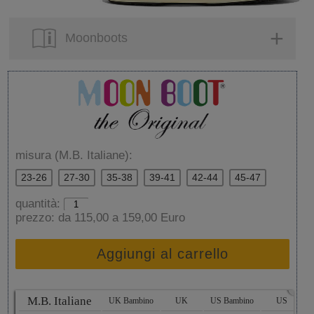
Moonboots
misura (M.B. Italiane):
23-26
27-30
35-38
39-41
42-44
45-47
quantità:
prezzo:
da 115,00 a 159,00 Euro
Aggiungi al carrello
x
M.B. Italiane
UK Bambino
UK
US Bambino
US
A