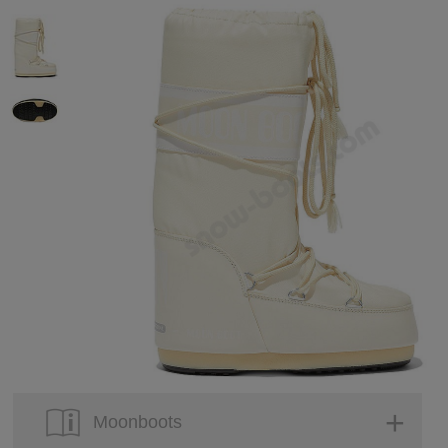
Moonboots