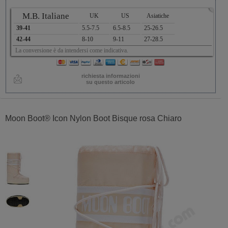
x
M.B. Italiane
UK
US
Asiatiche
39-41
5.5-7.5
6.5-8.5
25-26.5
42-44
8-10
9-11
27-28.5
La conversione è da intendersi come indicativa.
richiesta informazioni
su questo articolo
Moon Boot® Icon Nylon Boot Bisque rosa Chiaro