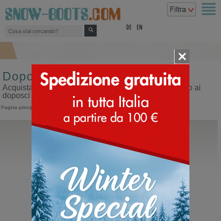
top
DE
EN
Doposci impermeabili
Acquista doposci impermeabili sul nostro sito dedicato ai
doposci
Pagina principale
>
Doposci
>
Impermeabili
Moon Boot®
Icon Pearly
Moonboot