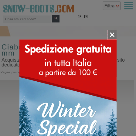
top
DE
EN
Ciabatte da bambino tacco 10
mm
Acquista ciabatte da bambino tacco 10 mm sul nostro sito
dedicato ai doposci
Pagina principale
>
Bambino
>
Ciabatte
MOU
Eskimo Infant
Polacco per bambini