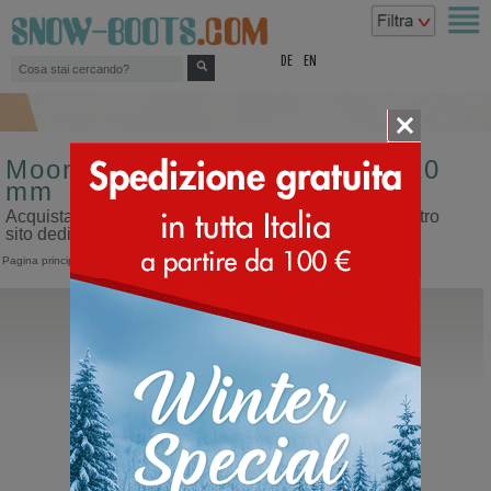
top
DE
EN
Moon boot da bambino tacco 10
mm
Acquista moon boot da bambino tacco 10 mm sul nostro
sito dedicato ai doposci
Pagina principale
>
Bambino
>
Moon Boot
Sorel
Caribootie Baby
Doposci da bambino