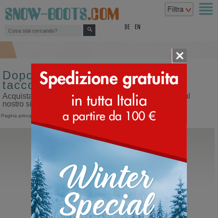
top
DE
EN
Doposci da donna misura 27
tacco 10 mm
Acquista doposci da donna misura 27 tacco 10 mm sul
nostro sito dedicato ai doposci
Pagina principale
>
Donna
>
Doposci
Moon Boot®
Icon Nylon Boot
Moonboots