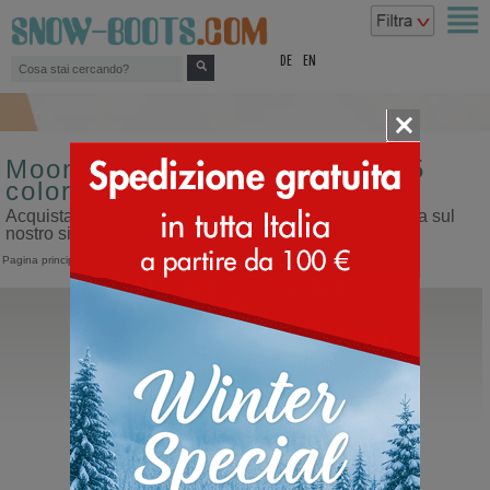
top
DE
EN
Moon boot da donna misura 45
colore sabbia
Acquista moon boot da donna misura 45 colore sabbia sul
nostro sito dedicato ai doposci
Pagina principale
>
Donna
>
Moon Boot
Moon Boot®
Icon Glance
Moonboots