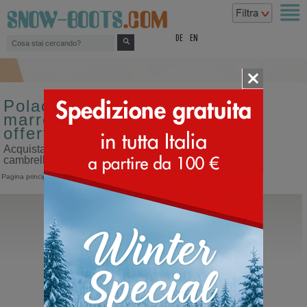
top
DE
EN
Polacco da uomo colore
marrone fodera di cambrelle in
offerta
Acquista polacco da uomo colore marrone fodera di
cambrelle in offerta sul nostro sito dedicato ai doposci
Pagina principale
>
Uomo
>
Polacco
Hey Dude
Tahoe Classic
Polacco con lacci da uomo sportivo