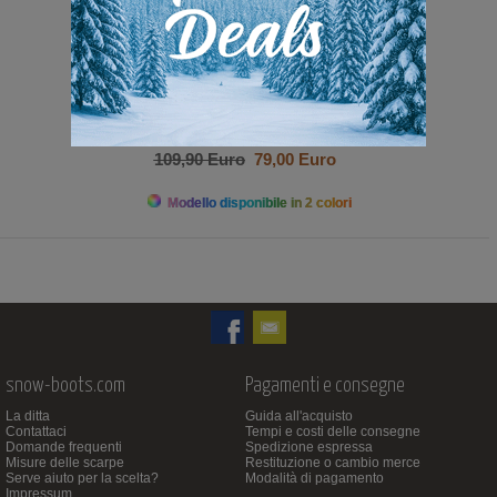
109,90 Euro
79,00 Euro
Modello disponibile in 2 colori
snow-boots.com
Pagamenti e consegne
La ditta
Guida all'acquisto
Contattaci
Tempi e costi delle consegne
Domande frequenti
Spedizione espressa
Misure delle scarpe
Restituzione o cambio merce
Serve aiuto per la scelta?
Modalità di pagamento
Impressum