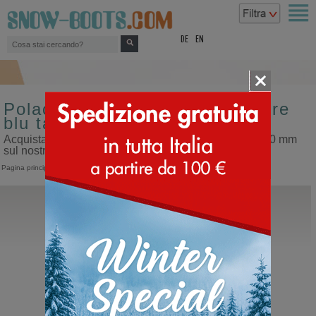
top
DE
EN
Polacco sportivo da uomo colore
blu tacco 10 mm
Acquista polacco sportivo da uomo colore blu tacco 10 mm
sul nostro sito dedicato ai doposci
Pagina principale
>
Uomo
>
Scarpe invernali
>
Polacco sportivo
Lorenzi
16243
Polacco con lacci da uomo sportivo