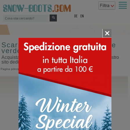
top
DE
EN
Scarpe sportive da uomo colore
verde
Acquista scarpe sportive da uomo colore verde sul nostro
sito dedicato ai doposci
Pagina principale
>
Uomo
>
Scarpe sportive
Monpiz
Groste
Doposci in pelle