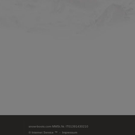
snow-boots.com
MWSt.Nr. IT01391430210
© Internet Service ™ -
Impressum