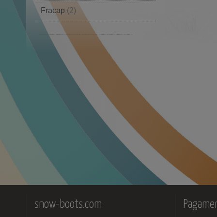
Fracap
(2)
Monpiz
(11)
snow-boots.com
Pagamen