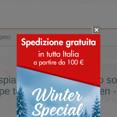
posci
Accessori
Marche
spiace, nessun prodotto sod
pe tirolesi da uomo Alpen -