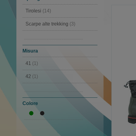
Tirolesi
(14)
Scarpe alte trekking
(3)
Scarponi trekking
(3)
Impermeabili
(1)
Misura
41
(1)
42
(1)
43
(1)
44
(1)
Colore