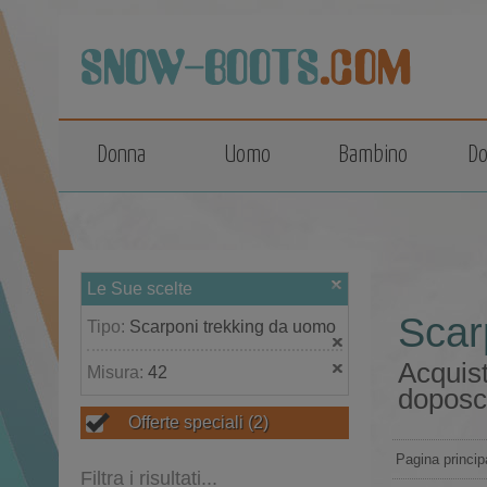
top
Donna
Uomo
Bambino
Do
Le Sue scelte
Scar
Tipo:
Scarponi trekking da uomo
Acquist
Misura:
42
doposc
Offerte speciali
(2)
Pagina princip
Filtra i risultati...