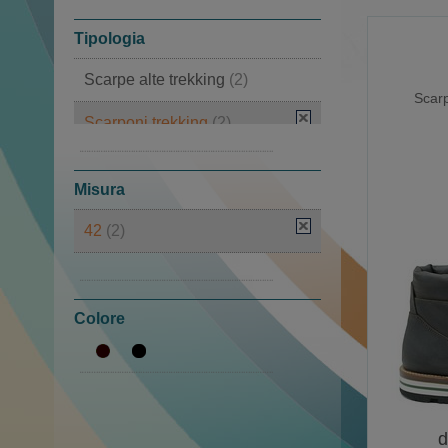
Tipologia
Scarpe alte trekking
(2)
Scar
Scarponi trekking
(2)
Tirolesi
(2)
Misura
42
(2)
45
(1)
Colore
d