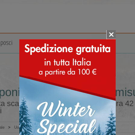
posci
Accessori
Marche
poni trekking da uomo misu
a scarponi trekking da uomo misura 42 in
i
ale
>
Uomo
>
Scarponi montagna
>
Scarponi trekking