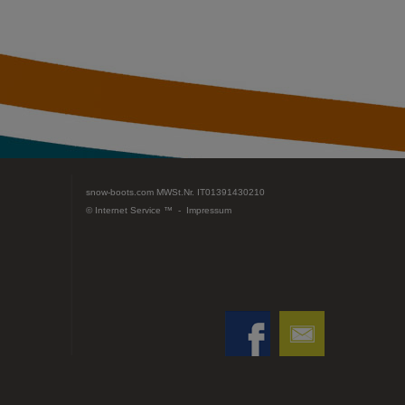
snow-boots.com
MWSt.Nr. IT01391430210
© Internet Service ™ -
Impressum