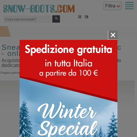
top
DE
EN
Sneakers alte da uomo Panchic
- online shop
Acquista sneakers alte da uomo Panchic sul nostro sito
dedicato ai doposci
Pagina principale
>
Uomo
>
Sneakers
>
Alte
>
Panchic
Panchic
Polacco Uomo P01 Pelo
Polacco con lacci da uomo sportivo