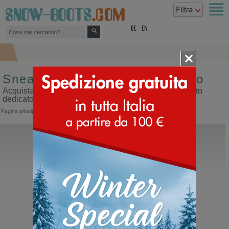
top
DE
EN
Sneakers da uomo colore grigio
Acquista sneakers da uomo colore grigio sul nostro sito
dedicato ai doposci
Pagina principale
>
Uomo
>
Sneakers
Hey Dude
Tahoe Classic
Polacco con lacci da uomo sportivo