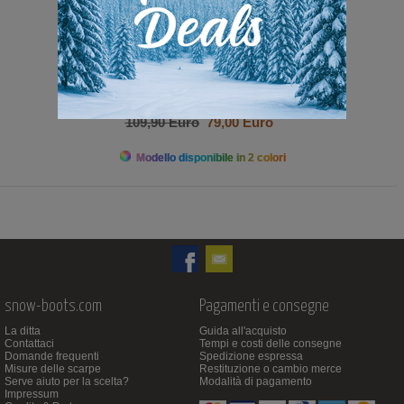
109,90 Euro
79,00 Euro
Modello disponibile in 2 colori
snow-boots.com
Pagamenti e consegne
La ditta
Guida all'acquisto
Contattaci
Tempi e costi delle consegne
Domande frequenti
Spedizione espressa
Misure delle scarpe
Restituzione o cambio merce
Serve aiuto per la scelta?
Modalità di pagamento
Impressum