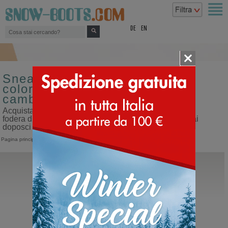
top
DE
EN
Sneakers sportive da uomo
colore antracite fodera di
cambrelle in offerta
Acquista sneakers sportive da uomo colore antracite
fodera di cambrelle in offerta sul nostro sito dedicato ai
doposci
Pagina principale
>
Uomo
>
Sneakers
>
Sportive
Hey Dude
Tahoe Classic
Polacco con lacci da uomo sportivo