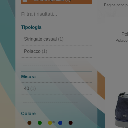
Pagina princip
Filtra i risultati...
Tipologia
Po
Stringate casual
(1)
Polacc
Polacco
(1)
Alte
(1)
Sportive
(1)
Misura
40
(1)
42
(1)
Colore