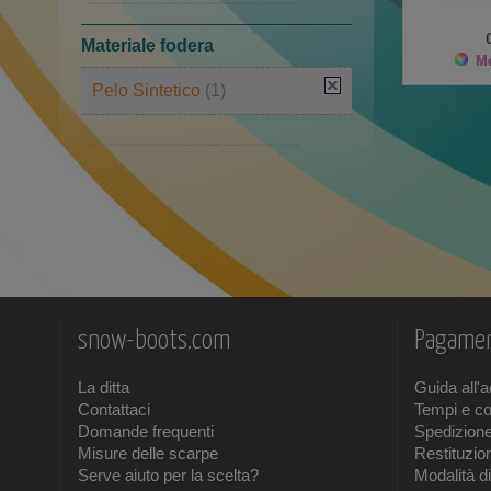
Materiale fodera
Mo
Pelo Sintetico
(1)
Tessuto
(1)
snow-boots.com
Pagamen
La ditta
Guida all'
Contattaci
Tempi e co
Domande frequenti
Spedizion
Misure delle scarpe
Restituzi
Serve aiuto per la scelta?
Modalità d