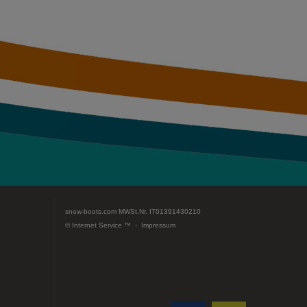
snow-boots.com
MWSt.Nr. IT01391430210
© Internet Service ™ -
Impressum