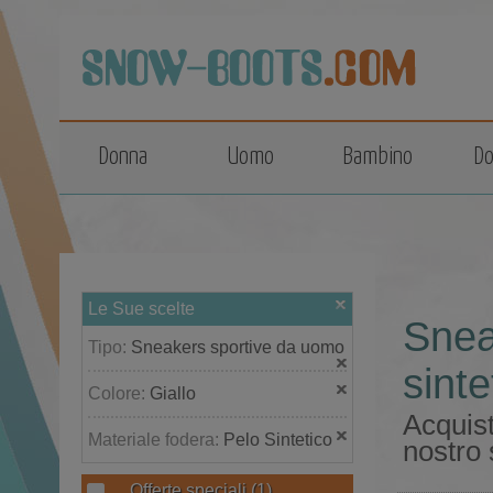
top
Donna
Uomo
Bambino
Do
Le Sue scelte
Snea
Tipo:
Sneakers sportive da uomo
sinte
Colore:
Giallo
Acquist
Materiale fodera:
Pelo Sintetico
nostro 
Offerte speciali
(1)