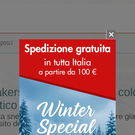
posci
Accessori
Marche
kers sportive da uomo color
tico
a sneakers sportive da uomo colore giall
sito dedicato ai doposci