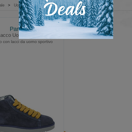
ale
>
Uomo
>
Sneakers
>
Sportive
Panchic
lacco Uomo P01 Pelo
o con lacci da uomo sportivo