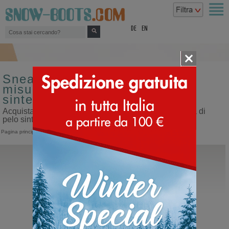
top
DE
EN
Sneakers sportive da uomo
misura 42 fodera di pelo
sintetico
Acquista sneakers sportive da uomo misura 42 fodera di
pelo sintetico sul nostro sito dedicato ai doposci
Pagina principale
>
Uomo
>
Sneakers
>
Sportive
Panchic
Polacco Uomo P01 Pelo
Polacco con lacci da uomo sportivo