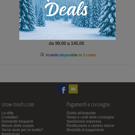
da 99,00 a 145,00
Modello disponibile in 3 colori
snow-boots.com
Pagamenti e consegne
La ditta
Guida all'acquisto
Contattaci
Tempi e costi delle consegne
Domande frequenti
Spedizione espressa
Misure delle scarpe
Restituzione o cambio merce
Serve aiuto per la scelta?
Modalità di pagamento
Impressum