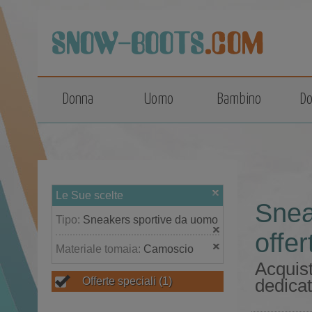
top
Donna
Uomo
Bambino
Do
Le Sue scelte
Snea
Tipo:
Sneakers sportive da uomo
offer
Materiale tomaia:
Camoscio
Acquist
Offerte speciali
(1)
dedicat