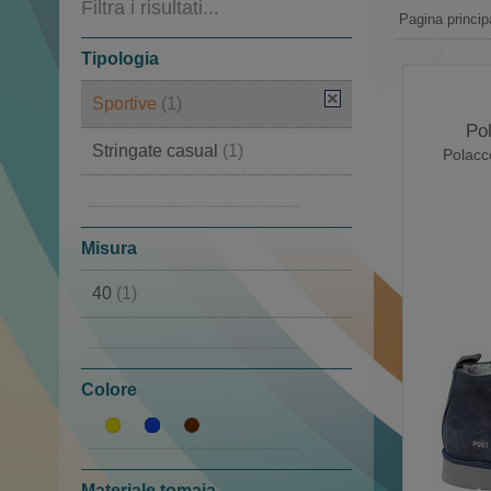
Filtra i risultati...
Pagina princip
Tipologia
Sportive
(1)
Po
Stringate casual
(1)
Polacc
Polacco
(1)
Alte
(1)
Misura
40
(1)
42
(1)
Colore
Materiale tomaia