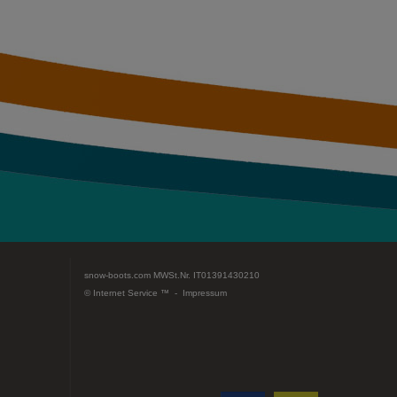
snow-boots.com
MWSt.Nr. IT01391430210
© Internet Service ™ -
Impressum