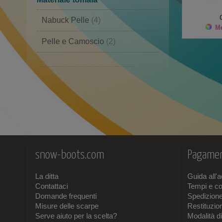
Nabuck Pelle
(4)
Mo
Pelle e Camoscio
(2)
Similpelle e Cordura
(1)
Camoscio
(1)
snow-boots.com
Pagamen
La ditta
Guida all'
Contattaci
Tempi e co
Domande frequenti
Spedizion
Misure delle scarpe
Restituzi
Serve aiuto per la scelta?
Modalità d