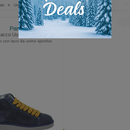
ale
>
Uomo
>
Sneakers
>
Sportive
Panchic
lacco Uomo P01 Pelo
o con lacci da uomo sportivo