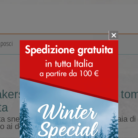
posci
Accessori
Marche
kers sportive da uomo tom
ta
a sneakers sportive da uomo tomaia di c
o ai doposci