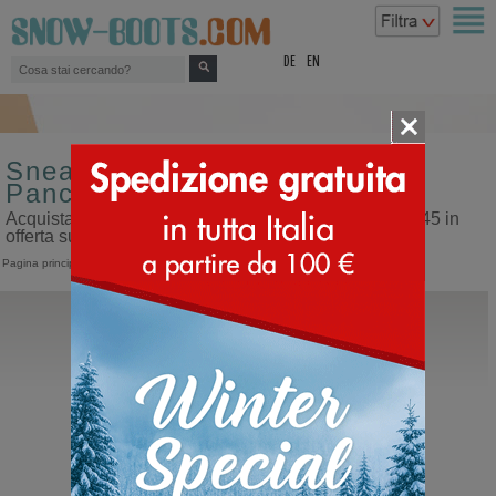
top
DE
EN
Sneakers sportive da uomo
Panchic misura 45 in offerta
Acquista sneakers sportive da uomo Panchic misura 45 in
offerta sul nostro sito dedicato ai doposci
Pagina principale
>
Uomo
>
Sneakers
>
Sportive
>
Panchic
Panchic
P13 Ankle Boot Montone
Polacco con lacci