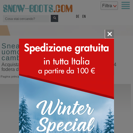
top
DE
EN
Sneakers stringate casual da
uomo misura 44 fodera di
cambrelle
Acquista sneakers stringate casual da uomo misura 44
fodera di cambrelle sul nostro sito dedicato ai doposci
Pagina principale
>
Uomo
>
Sneakers
>
Stringate casual
Hey Dude
Tahoe Classic
Polacco con lacci da uomo sportivo