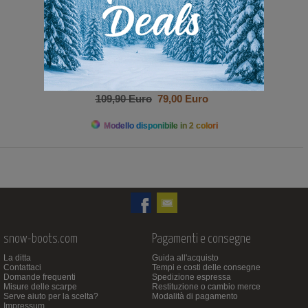
109,90 Euro
79,00 Euro
Modello disponibile in 2 colori
snow-boots.com
Pagamenti e consegne
La ditta
Guida all'acquisto
Contattaci
Tempi e costi delle consegne
Domande frequenti
Spedizione espressa
Misure delle scarpe
Restituzione o cambio merce
Serve aiuto per la scelta?
Modalità di pagamento
Impressum