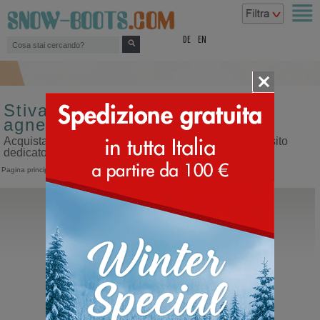
top
DE
EN
Stivali da uomo fodera di
agnello
Acquista stivali da uomo fodera di agnello sul nostro sito
dedicato ai doposci
Pagina principale
>
Uomo
>
Stivali
Fracap
M120 Agnello Vintage M
Polacco con lacci da uomo sportivo