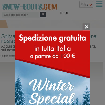
top
DE
EN
Stivali da uomo misura 44 colore
rosso in offerta
Acquista stivali da uomo misura 44 colore rosso in offerta
sul nostro sito dedicato ai doposci
Pagina principale
>
Uomo
>
Stivali
La Mondiale
Sibilla M
Doposci