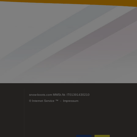
snow-boots.com
MWSt.Nr. IT01391430210
© Internet Service ™ -
Impressum