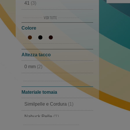
41
(3)
Scarpe tirolesi
(1)
42
(2)
Colore
43
(2)
44
(7)
45
(3)
Altezza tacco
46
(1)
0 mm
(2)
20 mm
(1)
Materiale tomaia
Similpelle e Cordura
(1)
Nabuck Pelle
(1)
Pelle e Cordura
(1)