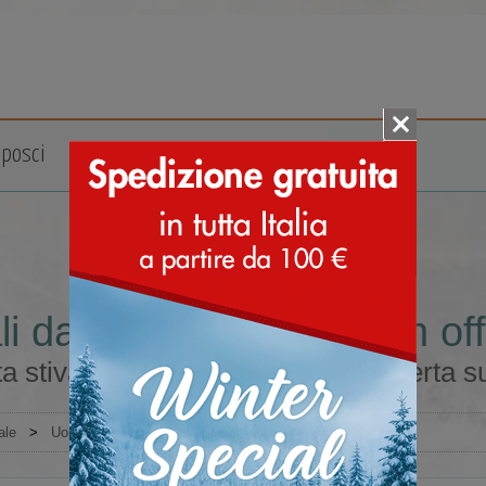
posci
Accessori
Marche
ali da uomo misura 45 in off
a stivali da uomo misura 45 in offerta su
ale
>
Uomo
>
Stivali