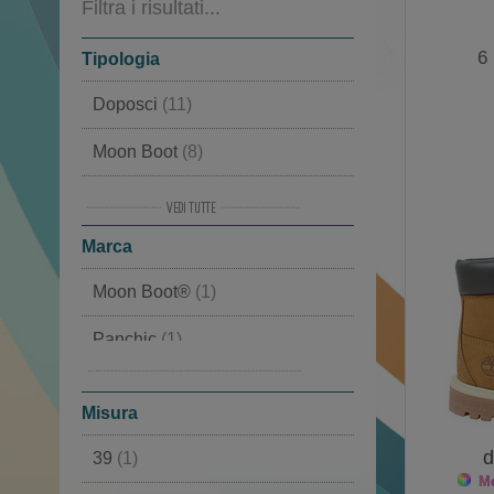
Filtra i risultati...
6
Tipologia
Doposci
(11)
Moon Boot
(8)
Scarpe invernali
(3)
Marca
Stivali
(3)
Moon Boot®
(1)
Stivali invernali
(3)
Panchic
(1)
Scarpe sportive
(2)
Timberland
(1)
Polacco
(2)
Misura
Scarponi montagna
(1)
d
39
(1)
Mo
Sneakers
(1)