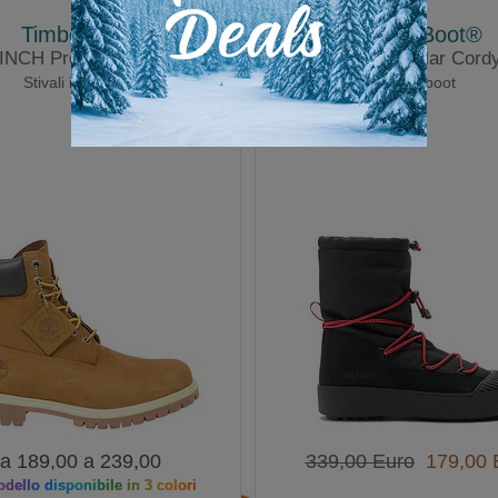
Timberland
Moon Boot®
 INCH Premium Boot
Mtrack Polar Cord
Stivali invernali
Moonboot
a 189,00 a 239,00
339,00 Euro
179,00 
dello disponibile in 3 colori