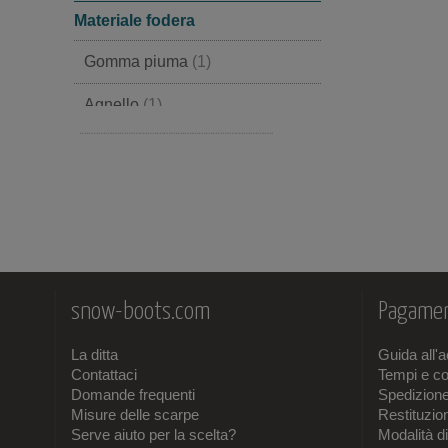
Materiale fodera
Gomma piuma
(1)
Agnello
(1)
Pelle
(1)
snow-boots.com
Pagamen
La ditta
Guida all'
Contattaci
Tempi e co
Domande frequenti
Spedizion
Misure delle scarpe
Restituzi
Serve aiuto per la scelta?
Modalità d