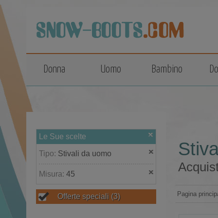
top
Donna
Uomo
Bambino
Do
Le Sue scelte
Stiv
Tipo:
Stivali da uomo
Acquist
Misura:
45
Pagina princip
Offerte speciali
(3)