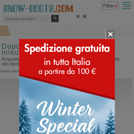
top
DE
EN
Doposci di lusso da uomo
misura 45
Acquista doposci di lusso da uomo misura 45 sul nostro
sito dedicato ai doposci
Pagina principale
>
Uomo
>
Doposci
>
Doposci di lusso
Timberland
6 INCH Premium Boot
Stivali invernali