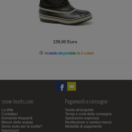
139,00 Euro
Modello disponibile in 2 colori
snow-boots.com
Pagamenti e consegne
La ditta
Guida all'acquisto
Contattaci
Tempi e costi delle consegne
Domande frequenti
Spedizione espressa
Misure delle scarpe
Restituzione o cambio merce
Serve aiuto per la scelta?
Modalità di pagamento
Impressum