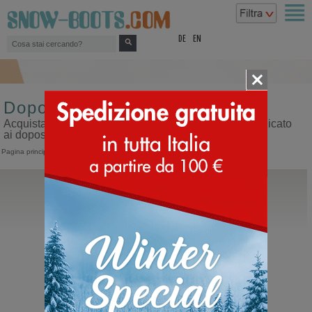
top
DE
EN
Doposci di lusso da uomo
Acquista doposci di lusso da uomo sul nostro sito dedicato
ai doposci
Pagina principale
>
Uomo
>
Doposci
>
Doposci di lusso
Monpiz
Groste
Doposci in pelle