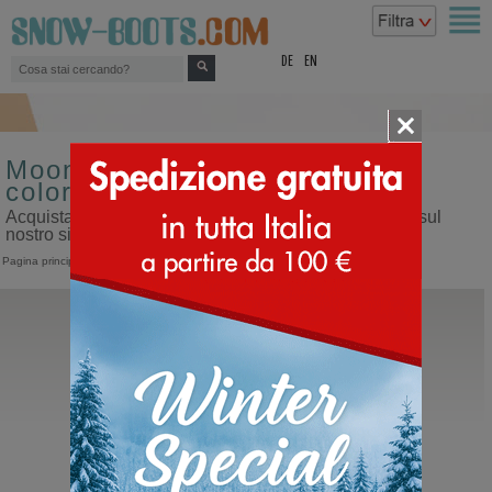
top
DE
EN
Moon boot da uomo misura 21
colore rosso
Acquista moon boot da uomo misura 21 colore rosso sul
nostro sito dedicato ai doposci
Pagina principale
>
Uomo
>
Moon Boot
Moon Boot®
Icon Nylon Boot
Moonboots