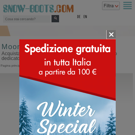
top
DE
EN
Moon boot da uomo misura 31
Acquista moon boot da uomo misura 31 sul nostro sito
dedicato ai doposci
Pagina principale
>
Uomo
>
Moon Boot
Moon Boot®
Icon Low Nylon
Moon Boot