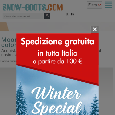
top
DE
EN
Moon boot da uomo misura 33
colore rosa
Acquista moon boot da uomo misura 33 colore rosa sul
nostro sito dedicato ai doposci
Pagina principale
>
Uomo
>
Moon Boot
Moon Boot®
Icon Nylon Boot
Moonboots