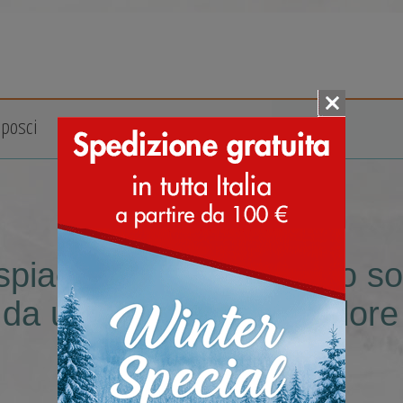
posci
Accessori
Marche
ispiace, nessun prodotto so
 da uomo misura 34 colore 