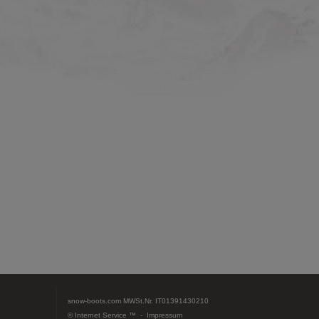
snow-boots.com
MWSt.Nr. IT01391430210
© Internet Service ™ -
Impressum