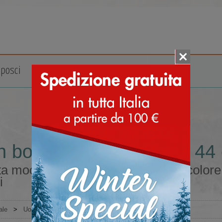
posci
Accessori
Marche
 boot da uomo misura 44 c
a moon boot da uomo misura 44 colore gr
i
ale
>
Uomo
>
Moon Boot