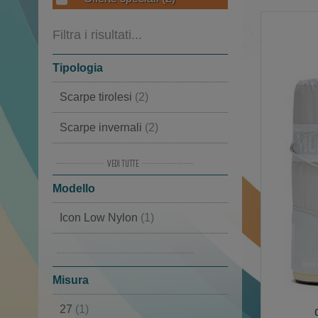
Filtra i risultati...
Tipologia
Scarpe tirolesi
(2)
Scarpe invernali
(2)
Polacco
(2)
Modello
Scarpe sportive
(2)
Icon Low Nylon
(1)
Doposci
(2)
Icon Nylon Boot
(1)
Moon Boot
(2)
Misura
Scarponi montagna
(2)
27
(1)