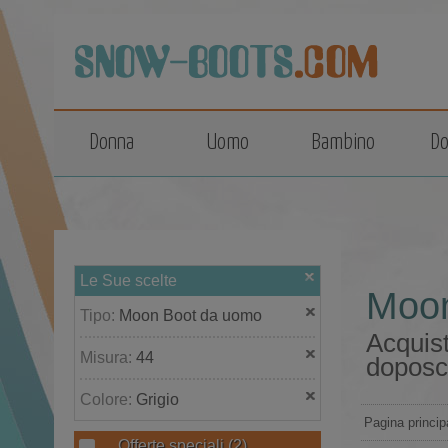
top
Donna
Uomo
Bambino
Do
Le Sue scelte
Moon
Tipo:
Moon Boot da uomo
Acquist
Misura:
44
doposc
Colore:
Grigio
Pagina princip
Offerte speciali
(2)