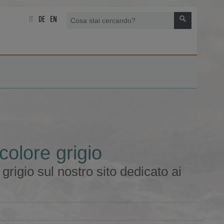
IT
DE
EN
olore grigio
igio sul nostro sito dedicato ai