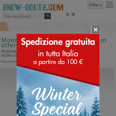
top
DE
EN
Moon boot da uomo misura 36 in
offerta
Acquista moon boot da uomo misura 36 in offerta sul
nostro sito dedicato ai doposci
Pagina principale
>
Uomo
>
Moon Boot
Moon Boot®
Icon Low Nylon
Moon Boot