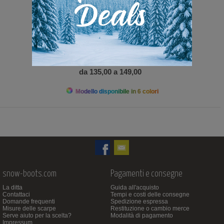
da 135,00 a 149,00
Modello disponibile in 6 colori
snow-boots.com
Pagamenti e consegne
La ditta
Guida all'acquisto
Contattaci
Tempi e costi delle consegne
Domande frequenti
Spedizione espressa
Misure delle scarpe
Restituzione o cambio merce
Serve aiuto per la scelta?
Modalità di pagamento
Impressum