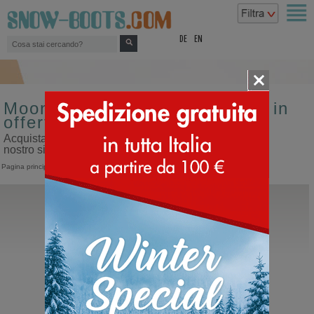
top
DE
EN
Moon boot da uomo misura 46 in
offerta
Acquista moon boot da uomo misura 46 in offerta sul
nostro sito dedicato ai doposci
Pagina principale
>
Uomo
>
Moon Boot
Moon Boot®
Icon Low Nylon
Moon Boot