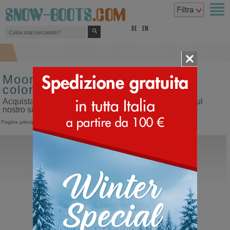
top
DE
EN
Moon boot da uomo misura 38
colore nero
Acquista moon boot da uomo misura 38 colore nero sul
nostro sito dedicato ai doposci
Pagina principale
>
Uomo
>
Moon Boot
Moon Boot®
Icon Low Nylon
Moon Boot