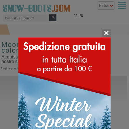
top
DE
EN
Moon boot da uomo misura 43
colore blu
Acquista moon boot da uomo misura 43 colore blu sul
nostro sito dedicato ai doposci
Pagina principale
>
Uomo
>
Moon Boot
Moon Boot®
Icon Low Nylon
Moon Boot