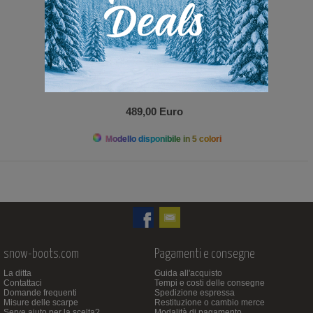
489,00 Euro
Modello disponibile in 5 colori
snow-boots.com
Pagamenti e consegne
La ditta
Guida all'acquisto
Contattaci
Tempi e costi delle consegne
Domande frequenti
Spedizione espressa
Misure delle scarpe
Restituzione o cambio merce
Serve aiuto per la scelta?
Modalità di pagamento