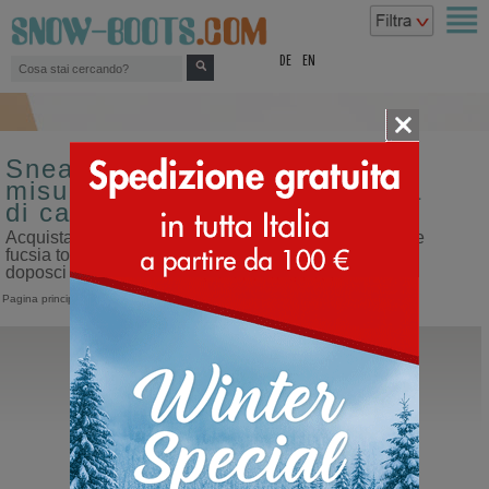
top
DE
EN
Sneakers polacco da donna
misura 39 colore fucsia tomaia
di cavallino
Acquista sneakers polacco da donna misura 39 colore
fucsia tomaia di cavallino sul nostro sito dedicato ai
doposci
Pagina principale
>
Donna
>
Sneakers
>
Polacco
BnG Real Shoes
La Yeti
Doposci in cavallino