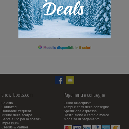
489,00 Euro
Modello disponibile in 5 colori
snow-boots.com
Pagamenti e consegne
La ditta
Guida all'acquisto
Contattaci
Tempi e costi delle consegne
Domande frequenti
Spedizione espressa
Misure delle scarpe
Restituzione o cambio merce
Serve aiuto per la scelta?
Modalità di pagamento
Impressum
Credits & Partner