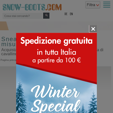
top
DE
EN
Sneakers polacco da donna
misura 44 tomaia di cavallino
Acquista sneakers polacco da donna misura 44 tomaia di
cavallino sul nostro sito dedicato ai doposci
Pagina principale
>
Donna
>
Sneakers
>
Polacco
BnG Real Shoes
La Yeti
Doposci in cavallino