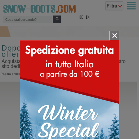
top
DE
EN
Doposci da uomo misura 44 in
offerta
Acquista doposci da uomo misura 44 in offerta sul nostro
sito dedicato ai doposci
Pagina principale
>
Uomo
>
Doposci
Timberland
6 INCH Premium Boot
Stivali invernali