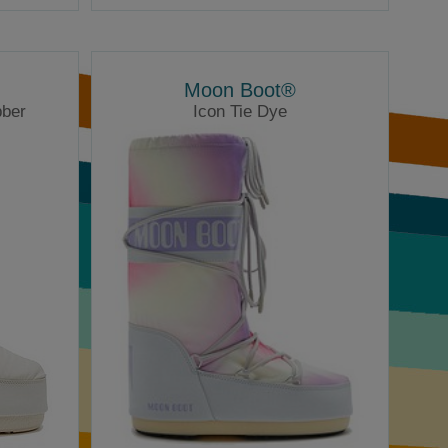
Moon Boot®
bber
Icon Tie Dye
Moonboots