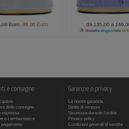
,00 Euro
99,00 Euro
da 135,00 a 149,0
Modello disponibile in 6
ti e consegne
Garanzie e privacy
acquisto
La nostra garanzia
sti delle consegne
Diritto di recesso
e espressa
Sicurezza durante l'ordine
one o cambio merce
Privacy policy
i pagamento
Condizioni generali di vendita