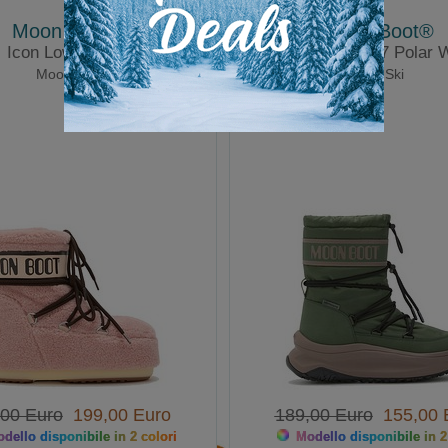
Moon Boot®
Moon Boot®
Icon Low Fleece
MB Moon247 Polar 
Moonboot
Apre Ski
,00 Euro
199,00 Euro
189,00 Euro
155,00 
dello disponibile in 2 colori
Modello disponibile in 2