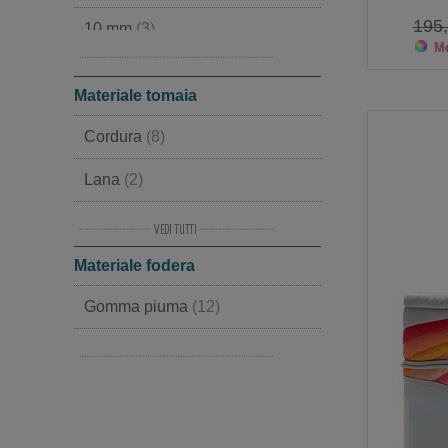
195
10 mm
(3)
25
(2)
Mo
40 mm
(2)
26
(2)
Materiale tomaia
27
(5)
Cordura
(8)
28
(4)
Lana
(2)
29
(4)
Similpelle e Cordura
(2)
30
(7)
Materiale fodera
Tessuto
(1)
31
(9)
Gomma piuma
(12)
Similpelle
(1)
32
(9)
Pile
(2)
33
(10)
34
(7)