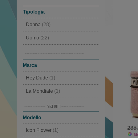
Tipologia
Donna
(28)
Uomo
(22)
Bambino
(9)
Doposci
(70)
Marca
Hey Dude
(1)
La Mondiale
(1)
Lorenzi
(1)
Modello
Moon Boot®
(14)
285
Icon Flower
(1)
Tecnica
(1)
Mo