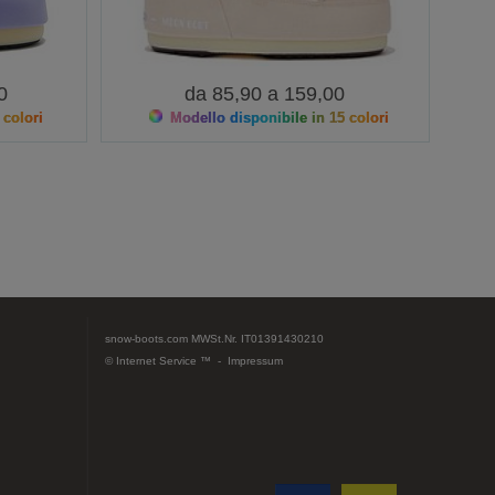
0
da 85,90 a 159,00
 colori
Modello disponibile in 15 colori
snow-boots.com
MWSt.Nr. IT01391430210
© Internet Service ™ -
Impressum