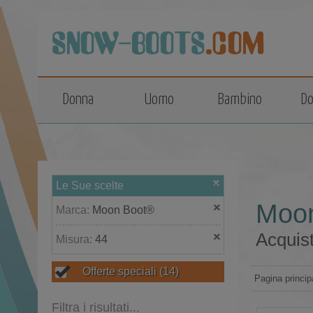
top
Donna
Uomo
Bambino
Do
Le Sue scelte
Moon
Marca:
Moon Boot®
Acquist
Misura:
44
Offerte speciali
(14)
Pagina princip
Filtra i risultati...