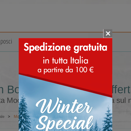
posci
Accessori
Marche
 Boot® misura 44 in offert
a Moon Boot® misura 44 in offerta sul n
ale
>
Moon Boot®